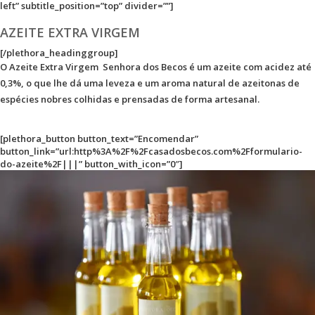
left” subtitle_position=”top” divider=””]
AZEITE EXTRA VIRGEM
[/plethora_headinggroup]
O Azeite Extra Virgem Senhora dos Becos é um azeite com acidez até
0,3%, o que lhe dá uma leveza e um aroma natural de azeitonas de
espécies nobres colhidas e prensadas de forma artesanal.
[plethora_button button_text=”Encomendar”
button_link=”url:http%3A%2F%2Fcasadosbecos.com%2Fformulario-
do-azeite%2F|||” button_with_icon=”0″]