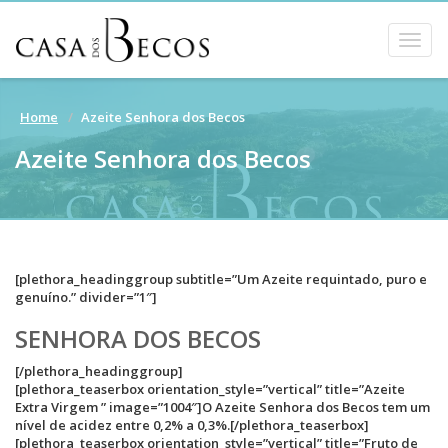
Togg
navig
Home
Azeite Senhora dos Becos
Azeite Senhora dos Becos
[plethora_headinggroup subtitle=”Um Azeite requintado, puro e
genuíno.” divider=”1″]
SENHORA DOS BECOS
[/plethora_headinggroup]
[plethora_teaserbox orientation_style=”vertical” title=”Azeite
Extra Virgem ” image=”1004″]O Azeite Senhora dos Becos tem um
nível de acidez entre 0,2% a 0,3%.[/plethora_teaserbox]
[plethora_teaserbox orientation_style=”vertical” title=”Fruto de