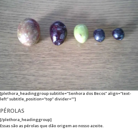
[plethora_headinggroup subtitle=”Senhora dos Becos” align=”text-
left” subtitle_position=”top” divider=””]
PÉROLAS
[/plethora_headinggroup]
Essas são as pérolas que dão origem ao nosso azeite.