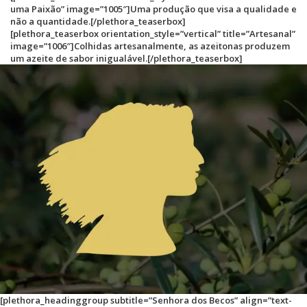
uma Paixão” image=”1005″]Uma produção que visa a qualidade e
não a quantidade.[/plethora_teaserbox]
[plethora_teaserbox orientation_style=”vertical” title=”Artesanal”
image=”1006″]Colhidas artesanalmente, as azeitonas produzem
um azeite de sabor inigualável.[/plethora_teaserbox]
[plethora_headinggroup subtitle=”Senhora dos Becos” align=”text-