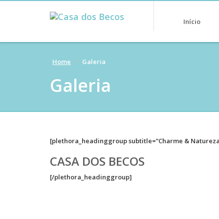
Início
Home
Galeria
Galeria
[plethora_headinggroup subtitle=”Charme & Natureza
CASA DOS BECOS
[/plethora_headinggroup]