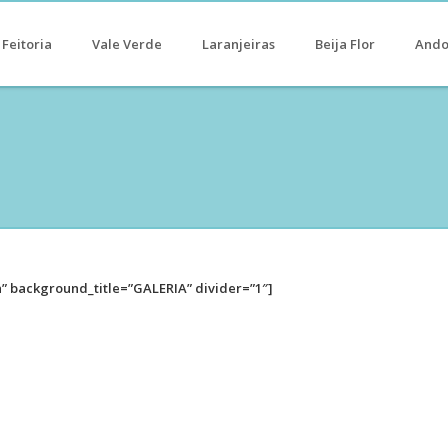
Feitoria
Vale Verde
Laranjeiras
Beija Flor
Ando
” background_title=”GALERIA” divider=”1″]