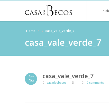
Iníci
Home
casa_vale_verde_7
casa_vale_verde_7
casa_vale_verde_7
Ago
16
casadosbecos
0 comments