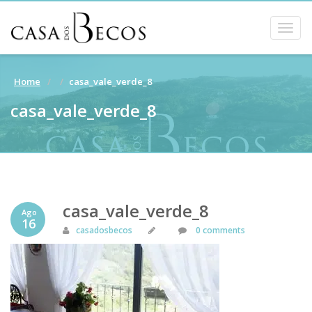
Togg
navig
Home
casa_vale_verde_8
casa_vale_verde_8
casa_vale_verde_8
Ago
16
casadosbecos
0 comments