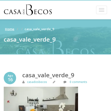
Togg
navig
Home
casa_vale_verde_9
casa_vale_verde_9
casa_vale_verde_9
Ago
16
casadosbecos
0 comments